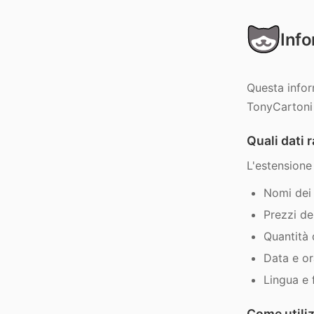
Info
Questa infor
TonyCartoni r
Quali dati 
L'estensione
Nomi dei 
Prezzi de
Quantità 
Data e ora
Lingua e 
Come utiliz