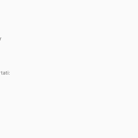
r
tati: