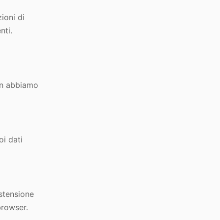
ioni di
nti.
non abbiamo
oi dati
estensione
browser.