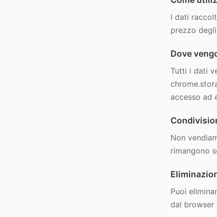
I dati raccol
prezzo degli 
Dove vengon
Tutti i dati
chrome.stora
accesso ad e
Condivision
Non vendiamo
rimangono so
Eliminazion
Puoi elimina
dal browser 